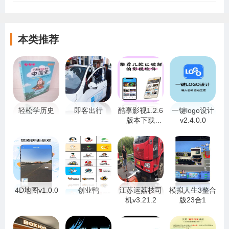
本类推荐
轻松学历史
即客出行
酷享影视1.2.6
一键logo设计
版本下载
v2.4.0.0
v1.3.2
4D地图v1.0.0
创业鸭
江苏运荔枝司
模拟人生3整合
机v3.21.2
版23合1