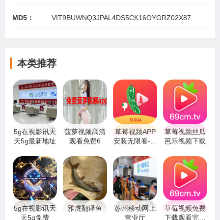
MD5：
VIT9BUWNQ3JPAL4DS5CK16OYGRZ02X87
本类推荐
5g在视影讯天
菠萝视频高清
草莓视频APP
草莓视频丝瓜
天5g最新地址
观看免费6
安装无限看-丝
芭乐视频下载
瓜IOS苏州晶体
5g在视影讯天
雅虎翻译鱼
苏州移动网上
草莓视频免费
天5g免费
营业厅
下载观看完整